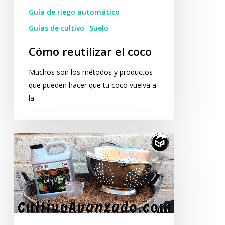
Guía de riego automático
Guías de cultivo
Suelo
Cómo reutilizar el coco
Muchos son los métodos y productos
que pueden hacer que tu coco vuelva a
la…
Cómo
preparar
y
amortiguar
el
coco