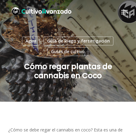
Saltar
Menú
a
contenido
principal
Agua
Guía de Riego y fertirrigación
Guías de cultivo
Cómo regar plantas de
cannabis en Coco
¿Cómo se debe regar el cannabis en coco? Esta es una de