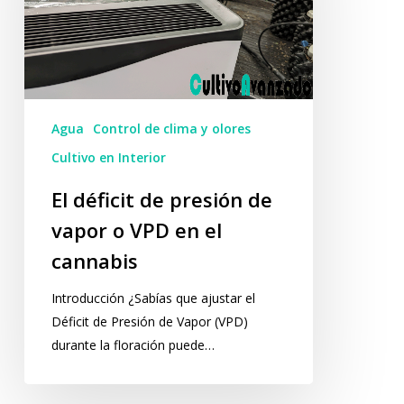
de
vapor
o
VPD
en
el
Agua
Control de clima y olores
cannabis
Cultivo en Interior
El déficit de presión de
vapor o VPD en el
cannabis
Introducción ¿Sabías que ajustar el
Déficit de Presión de Vapor (VPD)
durante la floración puede…