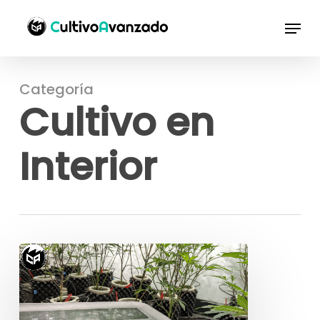
Saltar
Menú
a
contenido
principal
Categoría
Cultivo en
Interior
El
déficit
de
presión