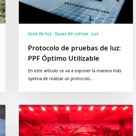
luz:
PPF
Óptimo
Utilizable
Guía de luz
Guías de cultivo
Luz
Protocolo de pruebas de luz:
PPF Óptimo Utilizable
En este artículo se va a exponer la manera más
óptima de realizar un protocolo…
Efecto
Emerson
en
las