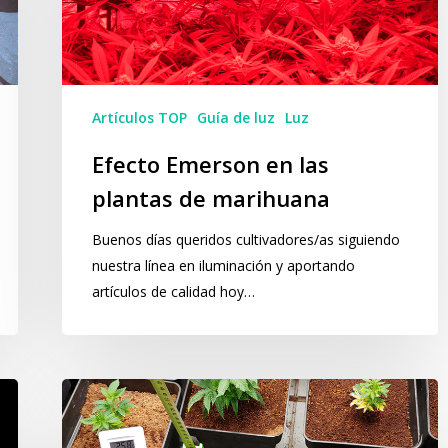
plantas
de
marihuana
Artículos TOP
Guía de luz
Luz
Efecto Emerson en las
plantas de marihuana
Buenos días queridos cultivadores/as siguiendo
nuestra línea en iluminación y aportando
artículos de calidad hoy…
PPFD,
PPF,
Luz