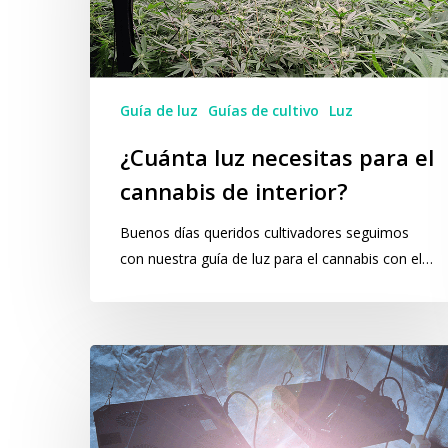
el
cannabis
de
interior?
Guía de luz
Guías de cultivo
Luz
¿Cuánta luz necesitas para el
cannabis de interior?
Buenos días queridos cultivadores seguimos
con nuestra guía de luz para el cannabis con el…
Cálculo
de
la
eficiencia